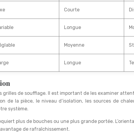
ixe
Courte
Di
ariable
Longue
M
églable
Moyenne
S
arge
Longue
T
tion
grilles de soufflage. Il est important de les examiner atten
 de la pièce, le niveau d’isolation, les sources de chaleur
otre système.
uiert plus de bouches ou une plus grande portée. L’orienta
davantage de rafraîchissement.