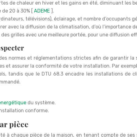
rtes de chaleur en hiver et les gains en été, diminuant les 
e de 20 à 30% [
ADEME
].
rdinateurs, télévisions), éclairage, et nombre d’occupants g
er avec la diffusion de la climatisation, d’où l’importance de
es grilles avec une meilleure portée, pour une diffusion eff
especter
des normes et réglementations strictes afin de garantir la s
es et assurer la conformité de votre installation. Par exemp
s, tandis que le DTU 68.3 encadre les installations de cl
commandé.
 énergétique
du système.
installation conforme.
ar pièce
pté à chaque pièce de la maison, en tenant compte de ses 