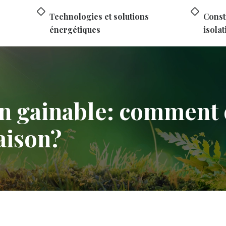
Technologies et solutions
Const
énergétiques
isolat
on gainable: comment 
aison?